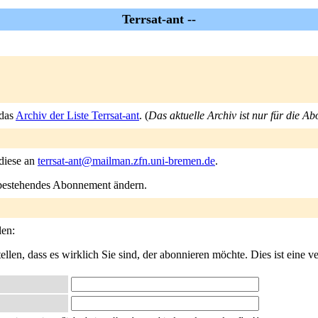
Terrsat-ant --
 das
Archiv der Liste Terrsat-ant
. (
Das aktuelle Archiv ist nur für die A
 diese an
terrsat-ant@mailman.zfn.uni-bremen.de
.
n bestehendes Abonnement ändern.
len:
llen, dass es wirklich Sie sind, der abonnieren möchte. Dies ist eine ve