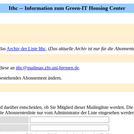
Ithc -- Information zum Green-IT Housing Center
 das
Archiv der Liste Ithc
. (
Das aktuelle Archiv ist nur für die Abonnent
 diese an
ithc@mailman.zfn.uni-bremen.de
.
n bestehendes Abonnement ändern.
ird darüber entscheiden, ob Sie Mitglied dieser Mailingliste werden. Di
s die Abonnentenliste nur vom Administrator der Liste eingesehen werde