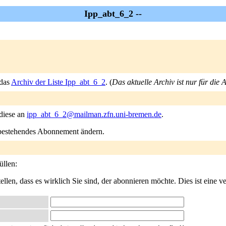
Ipp_abt_6_2 --
 das
Archiv der Liste Ipp_abt_6_2
. (
Das aktuelle Archiv ist nur für die
 diese an
ipp_abt_6_2@mailman.zfn.uni-bremen.de
.
n bestehendes Abonnement ändern.
üllen:
llen, dass es wirklich Sie sind, der abonnieren möchte. Dies ist eine ve