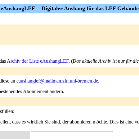
eAushangLEF -- Digitaler Aushang für das LEF Gebäude
 das
Archiv der Liste eAushangLEF
. (
Das aktuelle Archiv ist nur für d
 diese an
eaushanglef@mailman.zfn.uni-bremen.de
.
n bestehendes Abonnement ändern.
füllen:
llen, dass es wirklich Sie sind, der abonnieren möchte. Dies ist eine ve