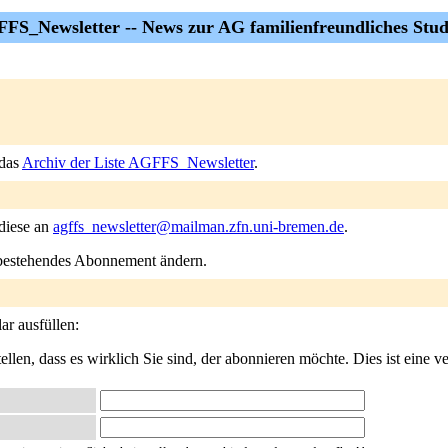
FS_Newsletter -- News zur AG familienfreundliches Stu
 das
Archiv der Liste AGFFS_Newsletter
.
 diese an
agffs_newsletter@mailman.zfn.uni-bremen.de
.
n bestehendes Abonnement ändern.
r ausfüllen:
llen, dass es wirklich Sie sind, der abonnieren möchte. Dies ist eine ve